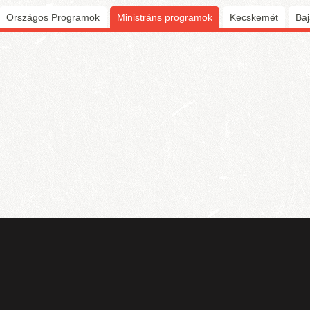
Országos Programok
Ministráns programok
(aktív fül)
Kecskemét
Baj