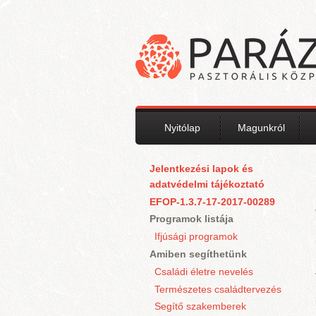
Ugrás a tartalomra
Nyitólap
Magunkról
Jelentkezési lapok és
adatvédelmi tájékoztató
EFOP-1.3.7-17-2017-00289
Programok listája
Ifjúsági programok
Amiben segíthetünk
Családi életre nevelés
Természetes családtervezés
Segítő szakemberek