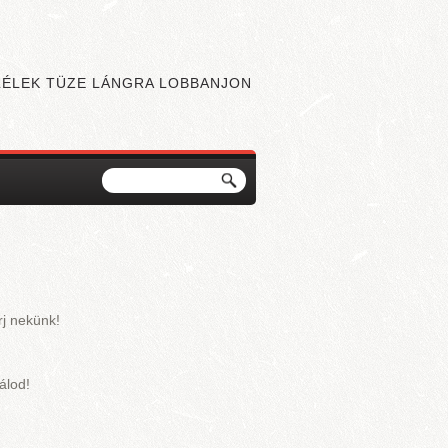
 LÉLEK TÜZE LÁNGRA LOBBANJON
Keresés
Keresés űrlap
rj nekünk!
lálod!