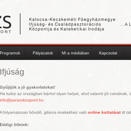
...A
Programok
Pályázatok
Mi a médiában
Kapcsolat
Ifjúság
Gyűjtjük a jó gyakorlatokat!
Ha tudsz az országban bárhol olyan helyet, ahol valamit jól csinálnak, í
info@parazskozpont.hu
A folyamatosan bővülő, gitáros énekekhez való
online kottatárat
itt ta
Eddigi ötletek: