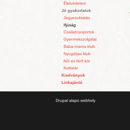
Életvédelem
Jó gyakorlatok
Jegyesoktatás
Ifjúság
Családcsoportok
Gyermekszolgálat
Baba-mama klub
Nyugdíjas klub
Női és férfi kör
Kottatár
Kiadványok
Linkajánló
Drupal
alapú webhely