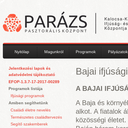
Ugrás a tartalomra
Nyitólap
Magunkról
Programok
Pályázatok
Jelentkezési lapok és
Bajai ifjúsági
adatvédelmi tájékoztató
EFOP-1.3.7-17-2017-00289
A BAJAI IFJÚS
Programok listája
Ifjúsági programok
A Baja és környék
Amiben segíthetünk
alkot. A fiatalok 
Családi életre nevelés
Természetes családtervezés
közösségi életet.
Segítő szakemberek