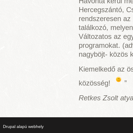
Havonta kerül meg
Hercegszántó, Cs
rendszeresen az É
találkozó, melyen
Változatos az egy
programokat. (ad
nagyböjt- közös k
Kiemelkedő az öss
közösség!
”
Retkes Zsolt aty
Drupal
alapú webhely