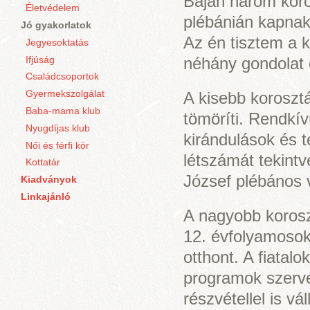
Baján három koros
Életvédelem
plébánián kapnak 
Jó gyakorlatok
Az én tisztem a ké
Jegyesoktatás
Ifjúság
néhány gondolat 
Családcsoportok
Gyermekszolgálat
A kisebb koroszt
Baba-mama klub
tömöríti. Rendkív
Nyugdíjas klub
kirándulások és 
Női és férfi kör
létszámát tekintv
Kottatár
József plébános 
Kiadványok
Linkajánló
A nagyobb korosz
12. évfolyamosok,
otthont. A fiatal
programok szerve
részvétellel is vá