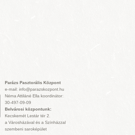
Parázs Pasztorális Központ
e-mail: info@parazskozpont.hu
Néma Attiláné Ella koordinátor:
30-497-09-09
Belvárosi központunk:
Kecskemét Lestár tér 2.
a Városházával és a Színházzal
szembeni saroképület