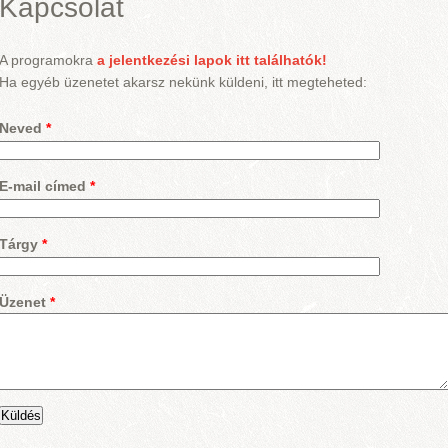
Kapcsolat
A programokra
a jelentkezési lapok
itt találhatók!
Ha egyéb üzenetet akarsz nekünk küldeni, itt megteheted:
Neved
*
E-mail címed
*
Tárgy
*
Üzenet
*