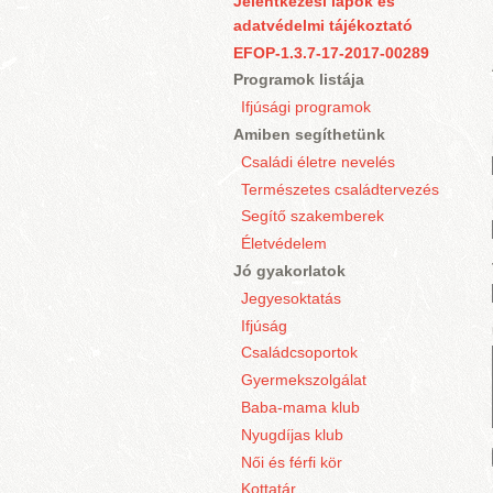
Jelentkezési lapok és
adatvédelmi tájékoztató
EFOP-1.3.7-17-2017-00289
Programok listája
Ifjúsági programok
Amiben segíthetünk
Családi életre nevelés
Természetes családtervezés
Segítő szakemberek
Életvédelem
Jó gyakorlatok
Jegyesoktatás
Ifjúság
Családcsoportok
Gyermekszolgálat
Baba-mama klub
Nyugdíjas klub
Női és férfi kör
Kottatár