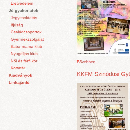
Életvédelem
Jó gyakorlatok
Jegyesoktatás
Ifjúság
Családcsoportok
Gyermekszolgálat
Baba-mama klub
Nyugdíjas klub
Női és férfi kör
Bővebben
Kottatár
KKFM Szinódusi Gyű
Kiadványok
Linkajánló