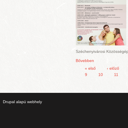
Széchenyivárosi Közösségép
Bővebben
« első
‹ előző
9
10
11
Drupal
alapú webhely