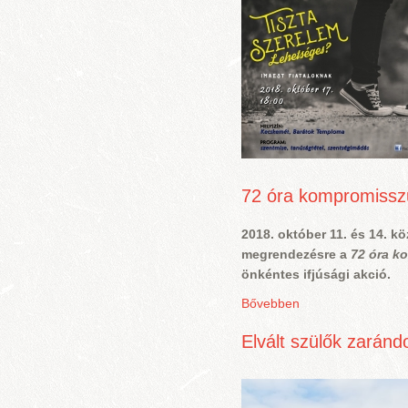
72 óra kompromissz
2018. október 11. és 14. kö
megrendezésre a
72 óra k
önkéntes ifjúsági akció.
Bővebben
Elvált szülők zaránd