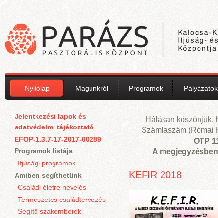
Ugrás a tartalomra
Nyitólap
Magunkról
Programok
Pályázatok
Jelentkezési lapok és
Hálásan köszönjük, 
adatvédelmi tájékoztató
Számlaszám (Római Ka
EFOP-1.3.7-17-2017-00289
OTP 1
Programok listája
A megjegyzésben 
Ifjúsági programok
Oldalak
KEFIR 2018
Amiben segíthetünk
Családi életre nevelés
Természetes családtervezés
Segítő szakemberek