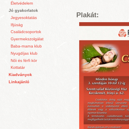
Életvédelem
Jó gyakorlatok
Plakát:
Jegyesoktatás
Ifjúság
Családcsoportok
Gyermekszolgálat
Baba-mama klub
Nyugdíjas klub
Női és férfi kör
Kottatár
Kiadványok
Linkajánló