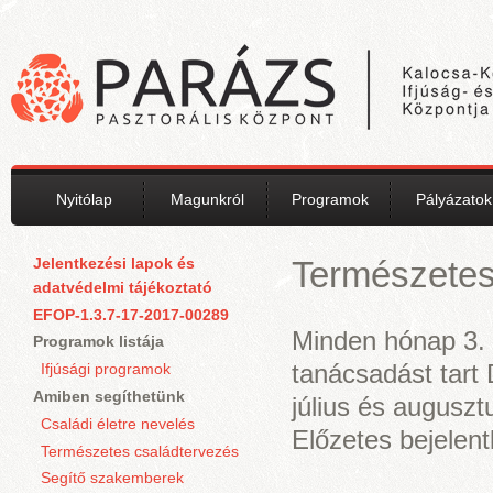
Ugrás a tartalomra
Nyitólap
Magunkról
Programok
Pályázatok
Jelentkezési lapok és
Természetes
adatvédelmi tájékoztató
EFOP-1.3.7-17-2017-00289
Minden hónap 3. 
Programok listája
tanácsadást tart
Ifjúsági programok
Amiben segíthetünk
július és augusz
Családi életre nevelés
Előzetes bejelen
Természetes családtervezés
Segítő szakemberek