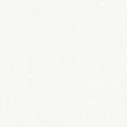
megtekintés
JEGYESOKTATÁS
2026. Kecskemét
megtekintés
Elváltak,
egyedülálló
szülők programjai
megtekintés