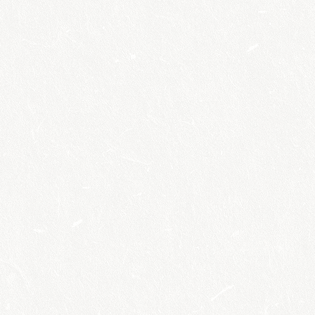
Egyedülálló
szülők csoportja
Kecskeméten
megtekintés
Természetes
családtervezési
tanácsadás
megtekintés