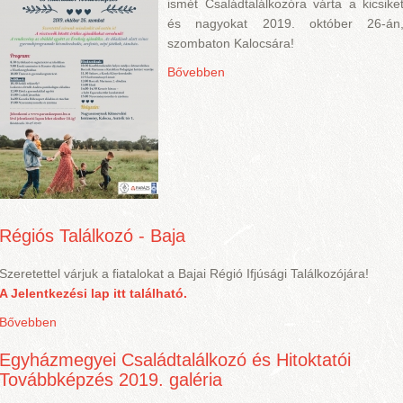
ismét Családtalálkozóra várta a kicsike
és nagyokat 2019. október 26-án
szombaton Kalocsára!
Bővebben
Régiós Találkozó - Baja
Szeretettel várjuk a fiatalokat a Bajai Régió Ifjúsági Találkozójára!
A Jelentkezési lap itt található.
Bővebben
Egyházmegyei Családtalálkozó és Hitoktatói
Továbbképzés 2019. galéria