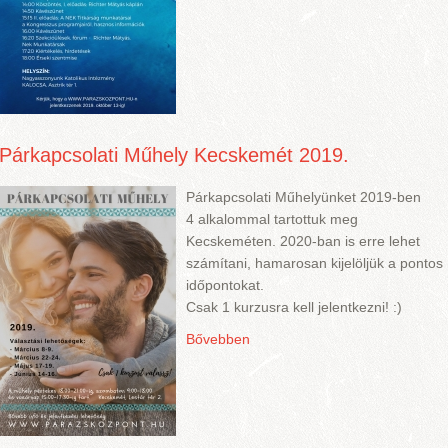
Párkapcsolati Műhely Kecskemét 2019.
Párkapcsolati Műhelyünket 2019-ben
4 alkalommal tartottuk meg
Kecskeméten. 2020-ban is erre lehet
számítani, hamarosan kijelöljük a pontos
időpontokat.
Csak 1 kurzusra kell jelentkezni! :)
Bővebben