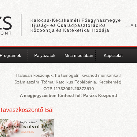
...A
Programok
Pályázatok
Mi a médiában
Kapcsolat
Hálásan köszönjük, ha támogatni kívánod munkánkat!
Számlaszám (Római Katolikus Főplébánia, Kecskemét):
OTP 11732002-20372510
A megjegyzésben tüntesd fel: Parázs Központ!
Oldalak
Tavaszköszöntő Bál