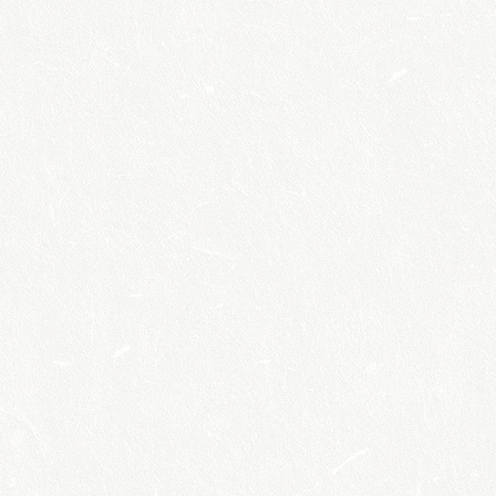
Egyedülálló
szülők csoportja
Kecskeméten
megtekintés
Természetes
családtervezési
tanácsadás
megtekintés