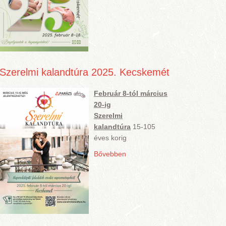
Szerelmi kalandtúra 2025. Kecskemét
Február 8-tól március
20-ig
Szerelmi
kalandtúra
15-105
éves korig
Bővebben