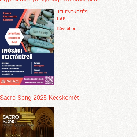
JELENTKEZÉSI
LAP
Bővebben
Sacro Song 2025 Kecskemét