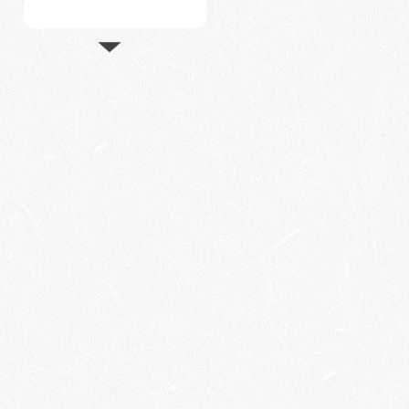
APAkulcs tréning
Kecskeméten
megtekintés
Anyakulcs-nap
Kecskeméten
megtekintés