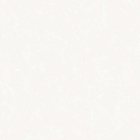
Szerelmi
kalandtúra 2026.
Kecskemét
megtekintés
SZINODÁLIS
EGYHÁZ
megtekintés
Párkapcsolati
Műhely 2026.
Kecskemét