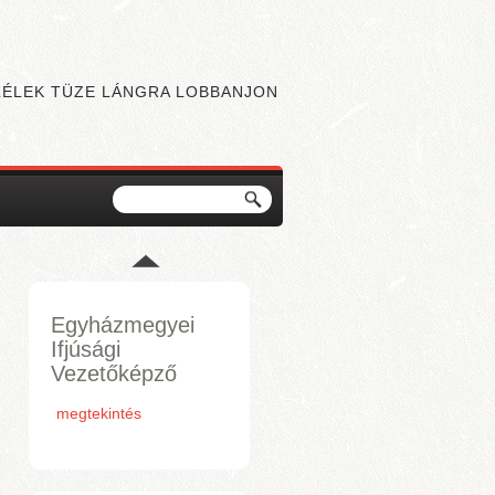
 LÉLEK TÜZE LÁNGRA LOBBANJON
Keresés
Keresés űrlap
Egyházmegyei
Ifjúsági
Vezetőképző
megtekintés