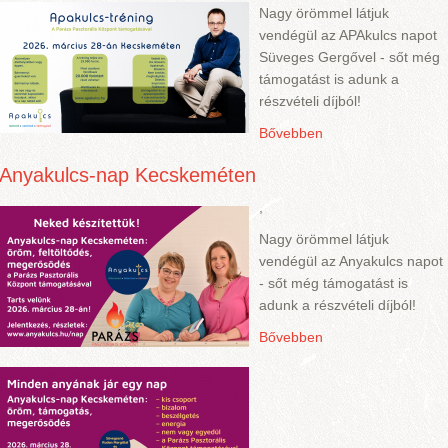
Nagy örömmel látjuk
vendégül az APAkulcs napot
Süveges Gergővel - sőt még
támogatást is adunk a
részvételi díjból!
Bővebben
Anyakulcs-nap Kecskeméten
,
Nagy örömmel látjuk
vendégül az Anyakulcs napot
- sőt még támogatást is
adunk a részvételi díjból!
Bővebben