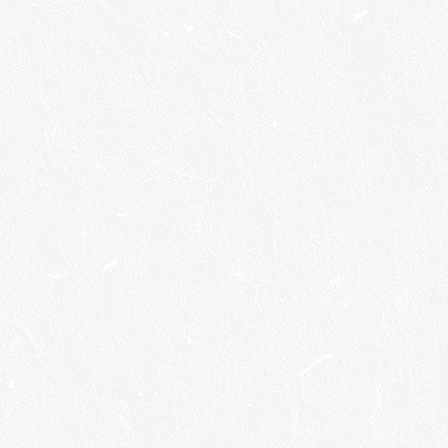
megtekintés
JEGYESOKTATÁS
2026. Kecskemét
megtekintés
Elváltak,
egyedülálló
szülők programjai
megtekintés