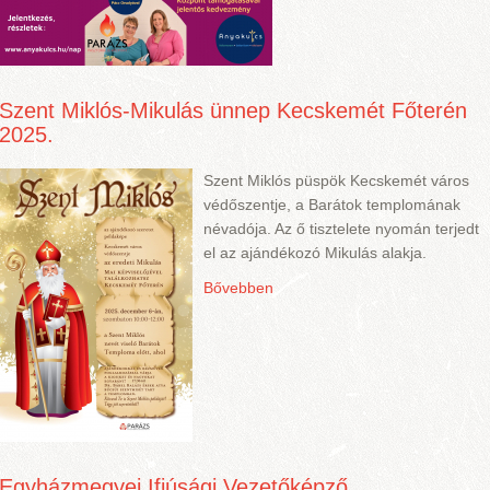
Szent Miklós-Mikulás ünnep Kecskemét Főterén
2025.
Szent Miklós püspök Kecskemét város
védőszentje, a Barátok templomának
névadója. Az ő tisztelete nyomán terjedt
el az ajándékozó Mikulás alakja.
Bővebben
Egyházmegyei Ifjúsági Vezetőképző