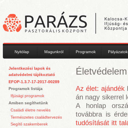
Ugrás a tartalomra
Nyitólap
Magunkról
Programok
Pályázatok
Jelentkezési lapok és
Életvédelem
adatvédelmi tájékoztató
EFOP-1.3.7-17-2017-00289
Az élet: ajándék
h
Programok listája
án nagy sikerrel 
Ifjúsági programok
Amiben segíthetünk
A honlap orszá
Családi életre nevelés
továbbra is érd
Természetes családtervezés
tudósítását itt tal
Segítő szakemberek