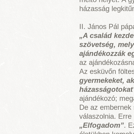
házasság legkitű
II. János Pál páp
„A család kezde
szövetség, mely
ajándékozzák e
az ajándékozásna
Az esküvőn fölte
gyermekeket, ak
házasságotokat
ajándékozó; meg
De az embernek s
válaszolnia. Erre
„Elfogadom”
. E