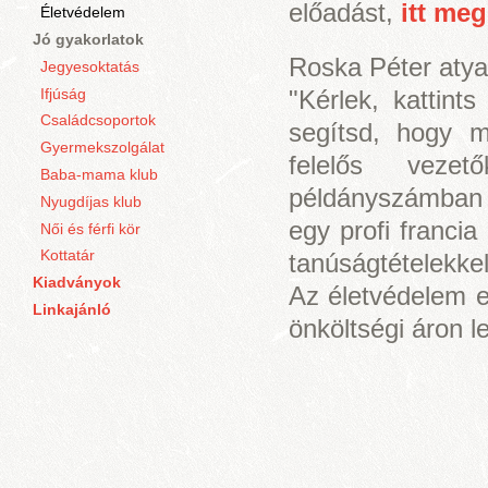
előadást,
itt me
Életvédelem
Jó gyakorlatok
Roska Péter atya 
Jegyesoktatás
Ifjúság
"Kérlek, kattint
Családcsoportok
segítsd, hogy mi
Gyermekszolgálat
felelős veze
Baba-mama klub
példányszámban v
Nyugdíjas klub
egy profi francia
Női és férfi kör
Kottatár
tanúságtételekke
Kiadványok
Az életvédelem e
Linkajánló
önköltségi áron 