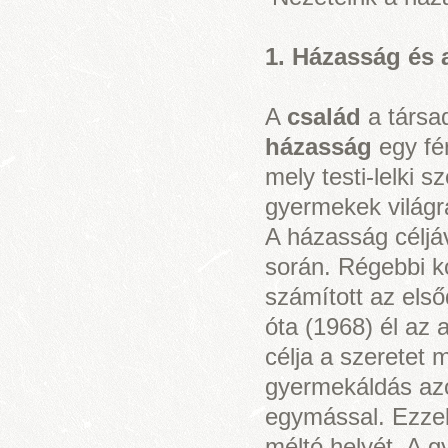
1. Házasság és
A
család
a társa
házasság
egy fér
mely testi-lelki 
gyermekek világra
A házasság céljáv
során. Régebbi 
számított az első
óta (1968) él az 
célja a szeretet 
gyermekáldás az
egymással. Ezzel
méltó helyét. A