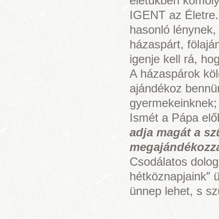
életükben komoly
IGENT az Életre.
hasonló lénynek, 
házaspárt, fölajá
igenje kell rá, ho
A házaspárok köl
ajándékoz bennün
gyermekeinknek;
Ismét a Pápa előb
adja magát a sz
megajándékozza 
Csodálatos dolog
hétköznapjaink” 
ünnep lehet, s sz