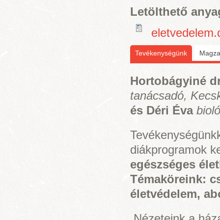
Letölthető any
eletvedelem.
Tevékenységünk
(aktív fül)
Magzat
Hortobágyiné d
tanácsadó, Kecs
és Déri Éva
biol
Tevékenységünkke
diákprogramok k
egészséges éle
Témaköreink: cs
é
letvédelem, a
Nézeteink a háza