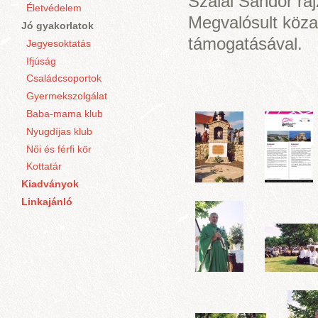
Szalai Sándor ra
Életvédelem
Megvalósult köza
Jó gyakorlatok
támogatásával.
Jegyesoktatás
Ifjúság
Családcsoportok
Gyermekszolgálat
Baba-mama klub
Nyugdíjas klub
Női és férfi kör
Kottatár
Kiadványok
Linkajánló