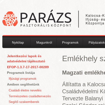
Ugrás a tartalomra
Nyitólap
Magunkról
Programok
Pályázatok
Jelentkezési lapok és
Emlékhely sz
adatvédelmi tájékoztató
EFOP-1.3.7-17-2017-00289
Magzati emlékh
Programok listája
Ifjúsági programok
Állítatta a Kalo
Amiben segíthetünk
Családvédelmi K
Családi életre nevelés
Természetes családtervezés
Tervezte Balanyi 
Segítő szakemberek