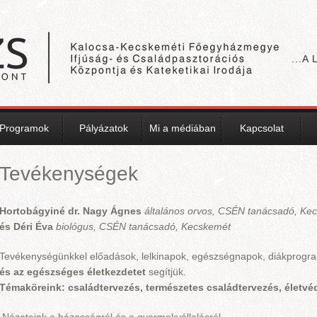
...A
Programok
Pályázatok
Mi a médiában
Kapcsolat
Tevékenységek
Hortobágyiné dr. Nagy Ágnes
általános
orvos, CSÉN tanácsadó, Ke
és Déri Éva
biológus, CSÉN tanácsadó, Kecskemét
Tevékenységünkkel előadások, lelkinapok, egészségnapok, diákprogr
és az egészséges életkezdetet
segítjük.
Témaköreink: családtervezés, természetes családtervezés, é
letvé