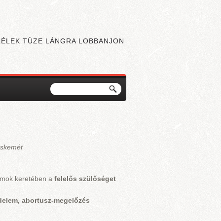
 LÉLEK TÜZE LÁNGRA LOBBANJON
Keresés
Keresés űrlap
cskemét
amok keretében a
felelős szülőséget
delem, abortusz-megelőzés