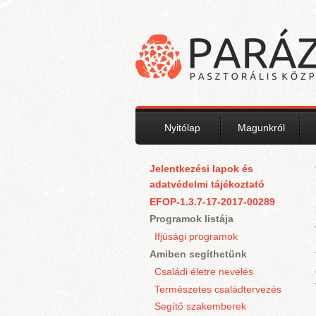
Ugrás a tartalomra
Nyitólap
Magunkról
Jelentkezési lapok és
adatvédelmi tájékoztató
EFOP-1.3.7-17-2017-00289
Programok listája
Ifjúsági programok
Amiben segíthetünk
Családi életre nevelés
Természetes családtervezés
Segítő szakemberek