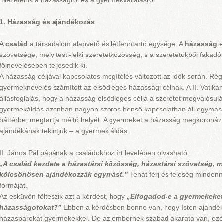
Nézeteink a házasságról és a gyermekvállalásról
1. Házasság és ajándékozás
A
család
a társadalom alapvető és létfenntartó egysége. A
házasság
e
szövetsége, mely testi-lelki szeretetközösség, s a szeretetükből faka
fölnevelésében teljesedik ki.
A házasság céljával kapcsolatos megítélés változott az idők során. 
gyermeknevelés számított az elsődleges házassági célnak. A II. Vatikáni
állásfoglalás, hogy a házasság elsődleges célja a szeretet megvalósulá
gyermekáldás azonban nagyon szoros benső kapcsolatban áll egymáss
háttérbe, megtartja méltó helyét. A gyermeket a házasság megkoroná
ajándékának tekintjük – a gyermek áldás.
II. János Pál pápának a családokhoz írt levelében olvasható:
„A család kezdete a házastársi közösség, házastársi szövetség, me
kölcsönösen ajándékozzák egymást.”
Tehát férj és feleség mindenn
formáját.
Az esküvőn fölteszik azt a kérdést, hogy
„Elfogadod-e a gyermekeket
házasságotokat?”
Ebben a kérdésben benne van, hogy Isten ajándé
házaspárokat gyermekekkel. De az embernek szabad akarata van, ezért