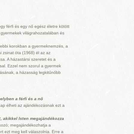
gy férfi és egy nő egész életre kötött
dó gyermekek világrahozatalában és
Régebbi korokban a gyermeknemzés, a
 zsinat óta (1968) él az az
sa. A házastársi szeretet és a
al. Ezzel nem szorul a gyermek
zásának, a házasság legkitűnőbb
lyben a férfi és a nő
ap élheti az ajándékozásnak ezt a
, akikkel Isten megajándékozza
kozó; megajándékozhatja a
 ezt meg kell válaszolnia. Erre a