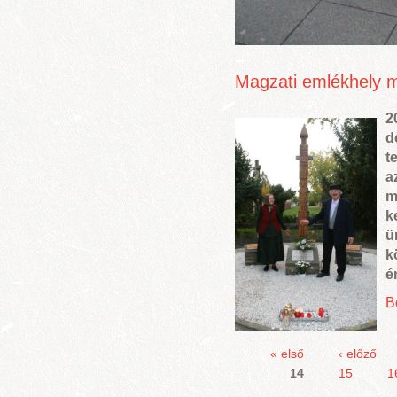
Magzati emlékhely 
2
d
t
a
m
k
ü
k
é
B
« első
‹ előző
14
15
1