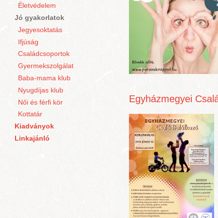
Életvédelem
Jó gyakorlatok
Jegyesoktatás
Ifjúság
Családcsoportok
Gyermekszolgálat
Baba-mama klub
Nyugdíjas klub
Egyházmegyei Csalá
Női és férfi kör
Kottatár
Kiadványok
Linkajánló