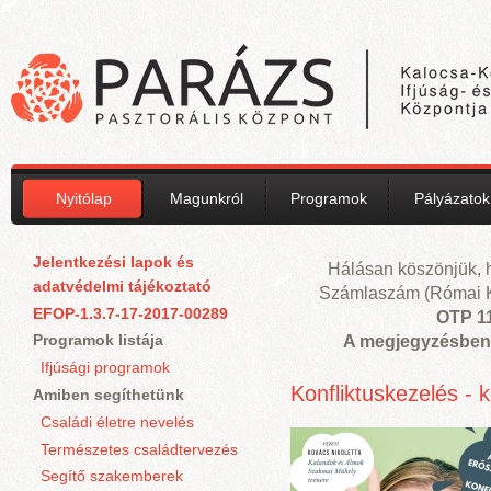
Ugrás a tartalomra
Nyitólap
Magunkról
Programok
Pályázatok
Jelentkezési lapok és
Hálásan köszönjük, 
adatvédelmi tájékoztató
Számlaszám (Római Ka
EFOP-1.3.7-17-2017-00289
OTP 1
Programok listája
A megjegyzésben 
Ifjúsági programok
Oldalak
Konfliktuskezelés - 
Amiben segíthetünk
Családi életre nevelés
Természetes családtervezés
Segítő szakemberek