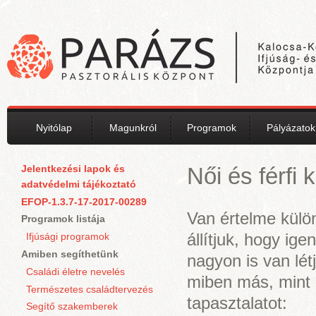
Ugrás a tartalomra
Nyitólap
Magunkról
Programok
Pályázatok
Jelentkezési lapok és
Női és férfi 
adatvédelmi tájékoztató
EFOP-1.3.7-17-2017-00289
Van értelme külön
Programok listája
állítjuk, hogy ig
Ifjúsági programok
Amiben segíthetünk
nagyon is van lét
Családi életre nevelés
miben más, mint 
Természetes családtervezés
tapasztalatot:
Segítő szakemberek