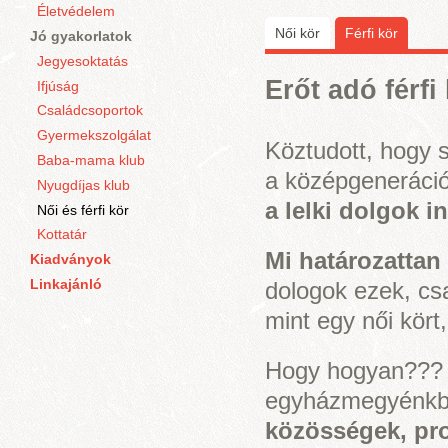
Életvédelem
Női kör
Férfi kör
(aktív fü
Jó gyakorlatok
Jegyesoktatás
Erőt adó férfi
Ifjúság
Családcsoportok
Gyermekszolgálat
Köztudott, hogy s
Baba-mama klub
a középgeneráció
Nyugdíjas klub
a lelki dolgok 
Női és férfi kör
Kottatár
Mi határozattan 
Kiadványok
Linkajánló
dologok ezek, cs
mint egy női kör
Hogy hogyan??? 
egyházmegyénkb
közösségek, pr