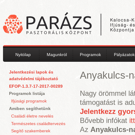
Ugrás a tartalomra
Nyitólap
Magunkról
Programok
Pályázatok
Jelentkezési lapok és
Anyakulcs-
adatvédelmi tájékoztató
EFOP-1.3.7-17-2017-00289
Nagy örömmel lát
Programok listája
támogatást is adu
Ifjúsági programok
Amiben segíthetünk
Jelentkezz gyors
Családi életre nevelés
Bővebb infókat
it
Természetes családtervezés
Az
Anyakulcs-
Segítő szakemberek