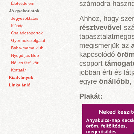
számodra haszno
Életvédelem
Jó gyakorlatok
Ahhoz, hogy sze
Jegyesoktatás
Ifjúság
résztvevővel
szá
Családcsoportok
tapasztalatmegos
Gyermekszolgálat
megismerjük az
Baba-mama klub
kapcsolódó
örö
Nyugdíjas klub
csoport
támoga
Női és férfi kör
Kottatár
jobban érti és lá
Kiadványok
egyre
önállóbb
,
Linkajánló
Plakát: