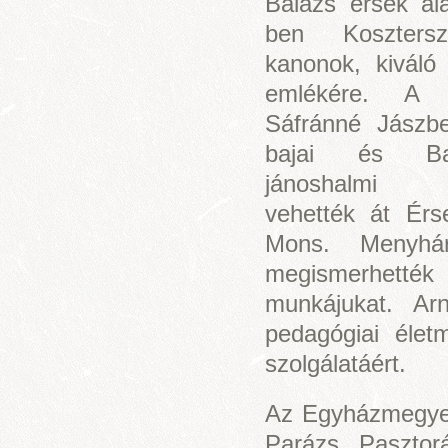
Balázs érsek ala
ben Kosztersz
kanonok, kiváló 
emlékére. A 
Sáfránné Jászbe
bajai és Ba
jánoshalmi h
vehették át Érs
Mons. Menyhár
megismerhetté
munkájukat. Ar
pedagógiai életm
szolgálatáért.
Az Egyházmegye C
Parázs Pasztor