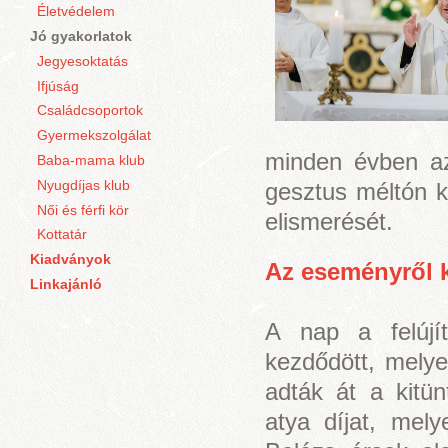
Életvédelem
Jó gyakorlatok
Jegyesoktatás
Ifjúság
Családcsoportok
Gyermekszolgálat
minden évben az
Baba-mama klub
Nyugdíjas klub
gesztus méltón ki
Női és férfi kör
elismerését.
Kottatár
Kiadványok
Az eseményről ké
Linkajánló
A nap a felújí
kezdődött, mely
adták át a kitün
atya díjat, mely