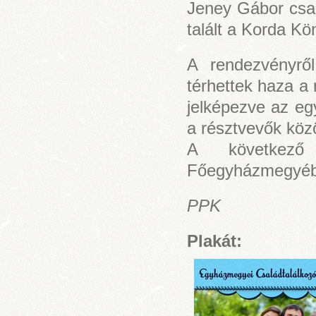
Jeney Gábor csal
talált a Korda K
A rendezvényrő
térhettek haza a 
jelképezve az egy
a résztvevők közö
A következő 
Főegyházmegyébe
PPK
Plakát: