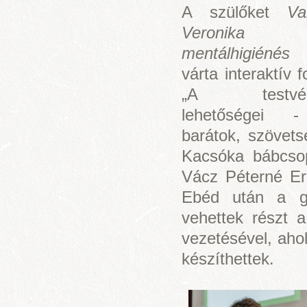
A szülőket
Va
Veronika h
mentálhigiéné
várta interaktív f
„A testvérka
lehetőségei -
barátok, szövet
Kacsóka bábcsop
Vácz Péterné Eri
Ebéd után a gy
vehettek részt 
vezetésével, ahol
készíthettek.