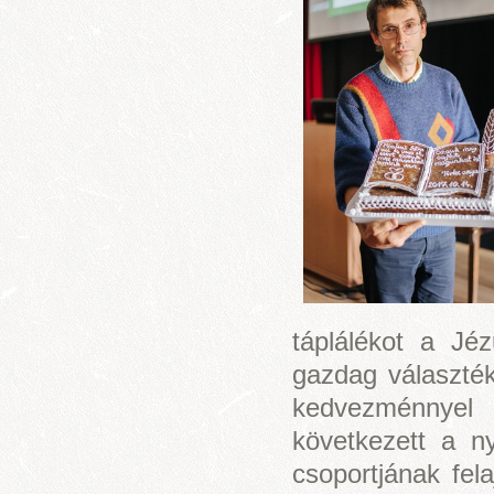
táplálékot a Jé
gazdag választék
kedvezménnyel 
következett a n
csoportjának fel