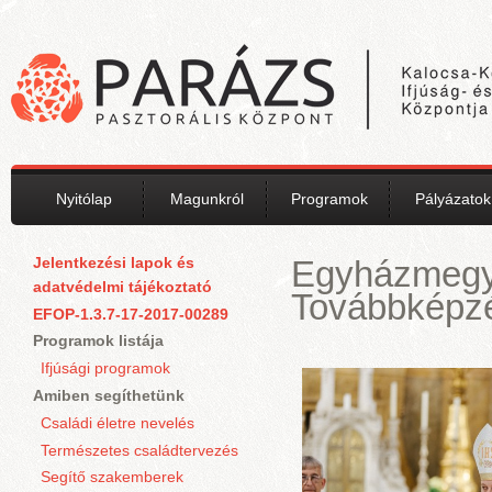
Ugrás a tartalomra
Nyitólap
Magunkról
Programok
Pályázatok
Jelentkezési lapok és
Egyházmegye
adatvédelmi tájékoztató
Továbbképz
EFOP-1.3.7-17-2017-00289
Programok listája
Ifjúsági programok
Amiben segíthetünk
Családi életre nevelés
Természetes családtervezés
Segítő szakemberek