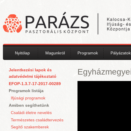
Ugrás a tartalomra
Nyitólap
Magunkról
Programok
Pályázatok
Egyházmegyei 
Jelentkezési lapok és
adatvédelmi tájékoztató
EFOP-1.3.7-17-2017-00289
Programok listája
Ifjúsági programok
Amiben segíthetünk
Családi életre nevelés
Természetes családtervezés
Segítő szakemberek