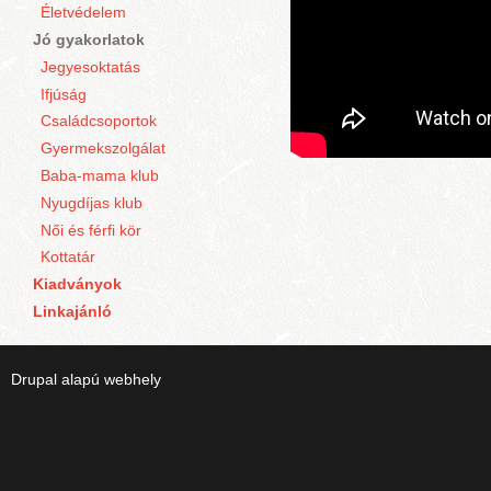
Életvédelem
Jó gyakorlatok
Jegyesoktatás
Ifjúság
Családcsoportok
Gyermekszolgálat
Baba-mama klub
Nyugdíjas klub
Női és férfi kör
Kottatár
Kiadványok
Linkajánló
Drupal
alapú webhely