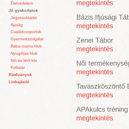
megtekintés
Életvédelem
Jó gyakorlatok
Bázis Ifjúsági Tá
Jegyesoktatás
megtekintés
Ifjúság
Családcsoportok
Zenei Tábor
Gyermekszolgálat
Baba-mama klub
megtekintés
Nyugdíjas klub
Női és férfi kör
Női termékenysé
Kottatár
megtekintés
Kiadványok
Linkajánló
Tavaszköszöntő 
megtekintés
APAkulcs trénin
megtekintés