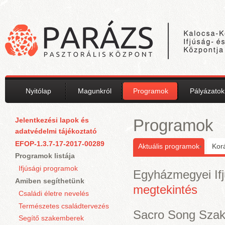
Ugrás a tartalomra
Nyitólap
Magunkról
Programok
Pályázatok
Jelentkezési lapok és
Programok
adatvédelmi tájékoztató
EFOP-1.3.7-17-2017-00289
Aktuális programok
Kor
Programok listája
Ifjúsági programok
Egyházmegyei If
Amiben segíthetünk
megtekintés
Családi életre nevelés
Természetes családtervezés
Sacro Song Sza
Segítő szakemberek