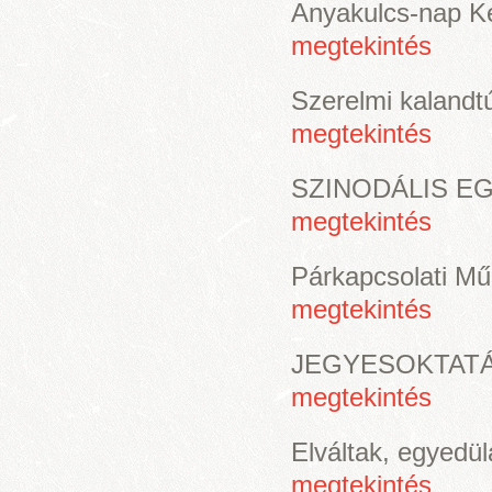
Anyakulcs-nap 
megtekintés
Szerelmi kalandt
megtekintés
SZINODÁLIS E
megtekintés
Párkapcsolati M
megtekintés
JEGYESOKTATÁS
megtekintés
Elváltak, egyedül
megtekintés