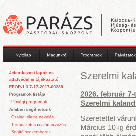
Ugrás a tartalomra
Nyitólap
Magunkról
Programok
Pályázatok
Jelentkezési lapok és
Szerelmi ka
adatvédelmi tájékoztató
EFOP-1.3.7-17-2017-00289
2026. február 7-
Programok listája
Szerelmi kaland
Ifjúsági programok
Amiben segíthetünk
Szeretettel várun
Családi életre nevelés
Természetes családtervezés
Március 10-ig érd
Segítő szakemberek