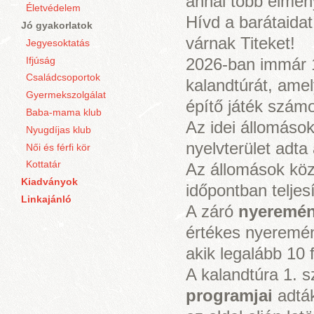
annál több élmény
Életvédelem
Hívd a barátaidat
Jó gyakorlatok
várnak Titeket!
Jegyesoktatás
Ifjúság
2026-ban immár 
Családcsoportok
kalandtúrát, amel
Gyermekszolgálat
építő játék számo
Baba-mama klub
Az idei állomáso
Nyugdíjas klub
nyelvterület adta 
Női és férfi kör
Kottatár
Az állomások köz
Kiadványok
időpontban teljesí
Linkajánló
A záró
nyeremén
értékes nyeremén
akik legalább 10 f
A kalandtúra 1. 
programjai
adták