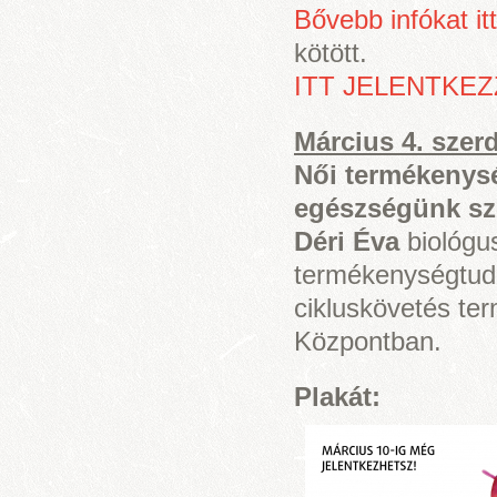
Bővebb infókat itt
kötött.
ITT JELENTKEZ
Március 4. szer
Női termékenysé
egészségünk sz
Déri Éva
biológu
termékenységtuda
cikluskövetés te
Központban.
Plakát: