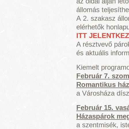
az oldal alján le
állomás teljesít
A 2. szakasz állo
elérhetők honla
ITT JELENTKE
A résztvevő párok
és aktuális inform
Kiemelt program
Február 7. szom
Romantikus ház
a Városháza dís
Február 15. vas
Házaspárok me
a szentmisék, ist