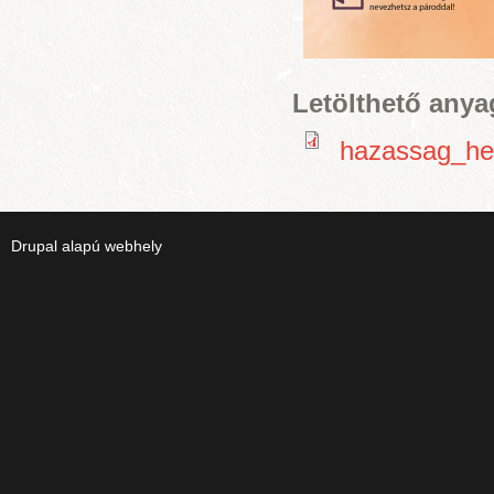
Letölthető any
hazassag_he
Drupal
alapú webhely