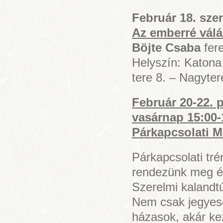
Február 18. sze
Az emberré válá
Böjte Csaba
fere
Helyszín: Katona
tere 8. – Nagyte
Február 20-22. 
vasárnap 15:00-
Párkapcsolati 
Párkapcsolati tré
rendezünk meg év
Szerelmi kalandtú
Nem csak jegyese
házasok, akár kez