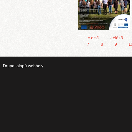
« első
‹ előző
7
8
9
1
Drupal
alapú webhely