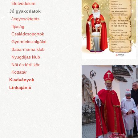
Életvédelem
Jó gyakorlatok
Jegyesoktatás
Ifjúság
Családcsoportok
Gyermekszolgálat
Baba-mama klub
Nyugdíjas klub
Női és férfi kör
Kottatár
Kiadványok
Linkajánló