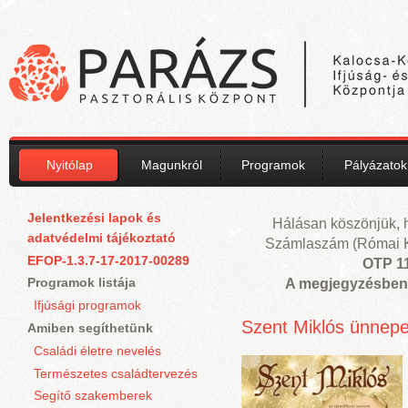
Ugrás a tartalomra
Nyitólap
Magunkról
Programok
Pályázatok
Jelentkezési lapok és
Hálásan köszönjük, 
adatvédelmi tájékoztató
Számlaszám (Római Ka
EFOP-1.3.7-17-2017-00289
OTP 1
Programok listája
A megjegyzésben 
Ifjúsági programok
Oldalak
Szent Miklós ünnep
Amiben segíthetünk
Családi életre nevelés
Természetes családtervezés
Segítő szakemberek