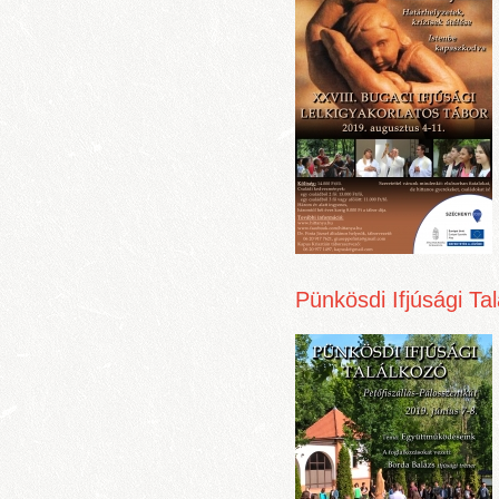
Pünkösdi Ifjúsági Ta