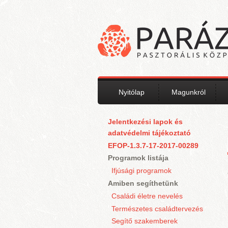
Ugrás a tartalomra
Nyitólap
Magunkról
Jelentkezési lapok és
adatvédelmi tájékoztató
EFOP-1.3.7-17-2017-00289
Programok listája
Ifjúsági programok
Amiben segíthetünk
Családi életre nevelés
Természetes családtervezés
Segítő szakemberek