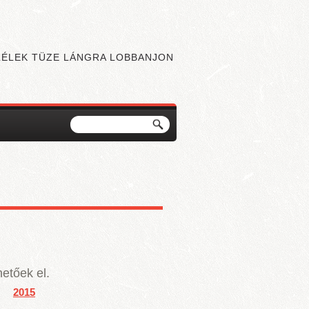
 LÉLEK TÜZE LÁNGRA LOBBANJON
Keresés
Keresés űrlap
g.
etőek el.​
2015