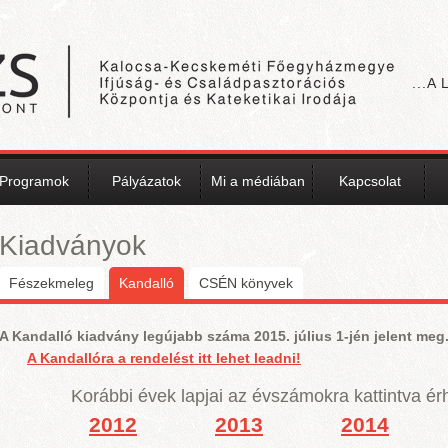
...A
Programok
Pályázatok
Mi a médiában
Kapcsolat
Kiadványok
Fészekmeleg
Kandalló
(aktív fül)
CSÉN könyvek
A Kandalló kiadvány legújabb száma 2015. július 1-jén jelent me
A Kandallóra a rendelést itt lehet leadni!
Korábbi évek lapjai az évszámokra kattintva érh
2012
2013
2014