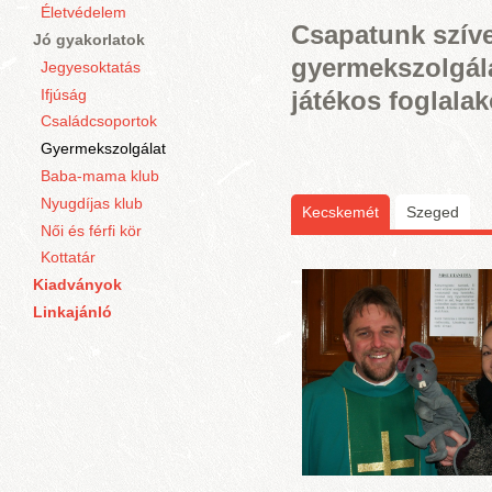
Életvédelem
Csapatunk szíve
Jó gyakorlatok
gyermekszolgál
Jegyesoktatás
Ifjúság
játékos foglala
Családcsoportok
Gyermekszolgálat
Baba-mama klub
Nyugdíjas klub
Kecskemét
(aktív fül)
Szeged
Női és férfi kör
Kottatár
Kiadványok
Linkajánló