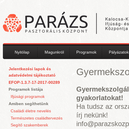
Ugrás a tartalomra
Nyitólap
Magunkról
Programok
Pályázatok
Jelentkezési lapok és
Gyermekszol
adatvédelmi tájékoztató
EFOP-1.3.7-17-2017-00289
Gyermekszolgál
Programok listája
gyakorlatokat!
Ifjúsági programok
Amiben segíthetünk
Ha tudsz az orsz
Családi életre nevelés
írj nekünk!
Természetes családtervezés
info@parazskozp
Segítő szakemberek