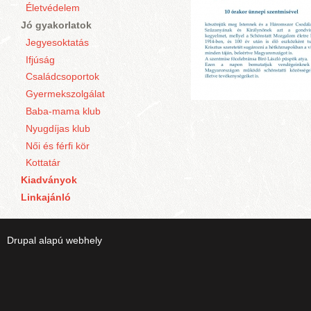
Életvédelem
Jó gyakorlatok
Jegyesoktatás
Ifjúság
Családcsoportok
Gyermekszolgálat
Baba-mama klub
Nyugdíjas klub
Női és férfi kör
Kottatár
Kiadványok
Linkajánló
Drupal
alapú webhely