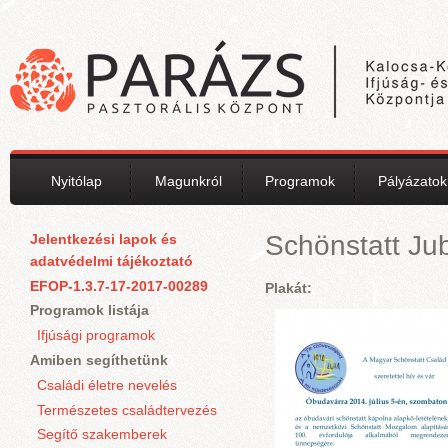
Ugrás a tartalomra
Nyitólap
Magunkról
Programok
Pályázatok
Schönstatt Ju
Jelentkezési lapok és
adatvédelmi tájékoztató
EFOP-1.3.7-17-2017-00289
Plakát:
Programok listája
Ifjúsági programok
Amiben segíthetünk
Családi életre nevelés
Természetes családtervezés
Segítő szakemberek