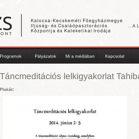
...A
Programok
Pályázatok
Mi a médiában
Kapcsolat
Táncmeditációs lelkigyakorlat Tahi
Plakát: