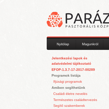
Ugrás a tartalomra
Nyitólap
Magunkról
Jelentkezési lapok és
adatvédelmi tájékoztató
EFOP-1.3.7-17-2017-00289
Programok listája
Ifjúsági programok
Amiben segíthetünk
Családi életre nevelés
Természetes családtervezés
Segítő szakemberek