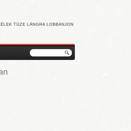
 LÉLEK TÜZE LÁNGRA LOBBANJON
Keresés
Keresés űrlap
ban