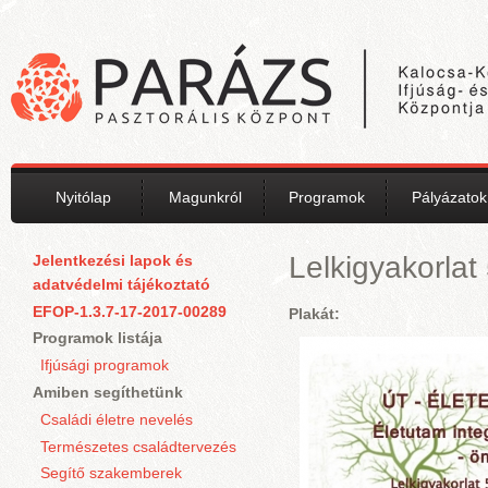
Ugrás a tartalomra
Nyitólap
Magunkról
Programok
Pályázatok
Lelkigyakorlat
Jelentkezési lapok és
adatvédelmi tájékoztató
EFOP-1.3.7-17-2017-00289
Plakát:
Programok listája
Ifjúsági programok
Amiben segíthetünk
Családi életre nevelés
Természetes családtervezés
Segítő szakemberek