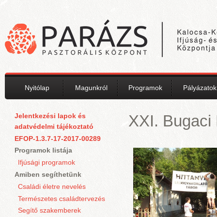
Ugrás a tartalomra
Nyitólap
Magunkról
Programok
Pályázatok
Jelentkezési lapok és
XXI. Bugaci 
adatvédelmi tájékoztató
EFOP-1.3.7-17-2017-00289
Programok listája
Ifjúsági programok
Amiben segíthetünk
Családi életre nevelés
Természetes családtervezés
Segítő szakemberek