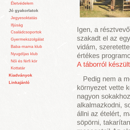
Életvédelem
Jó gyakorlatok
Jegyesoktatás
Ifjúság
Igen, a résztvev
Családcsoportok
szakadt el az egy
Gyermekszolgálat
vidám, szeretette
Baba-mama klub
Nyugdíjas klub
értékes programo
Női és férfi kör
A táborról készült 
Kottatár
Kiadványok
Pedig nem a meg
Linkajánló
környezet vette k
nagyon sokakhoz 
alkalmazkodni, so
állni az ételért, 
söpörni, takarítan