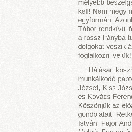
mélyebb beszélge
kell! Nem megy m
egyformán. Azonb
Tábor rendkívül f
a rossz irányba 
dolgokat veszik 
foglalkozni velük!
Hálásan köszö
munkálkodó papte
József, Kiss Józ
és Kovács Ferenc
Köszönjük az elő
gondolatait: Retk
István, Pajor An
Molnár Ferenc és