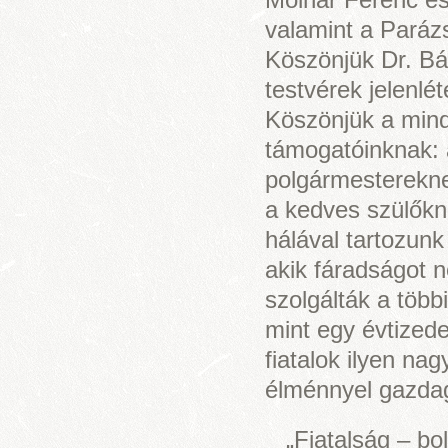
valamint a Parázs
Köszönjük Dr. Bá
testvérek jelenlé
Köszönjük a mind
támogatóinknak: a
polgármesterekne
a kedves szülőkn
hálával tartozunk
akik fáradságot n
szolgálták a több
mint egy évtized
fiatalok ilyen na
élménnyel gazda
„Fiatalság – bol