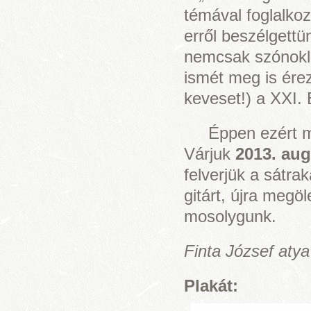
témával foglalkoz
erről beszélgettü
nemcsak szónokla
ismét meg is érez
keveset!) a XXI. 
Éppen ezért már 
Várjuk
2013. aug
felverjük a sátra
gitárt, újra meg
mosolygunk.
Finta József atya
Plakát: