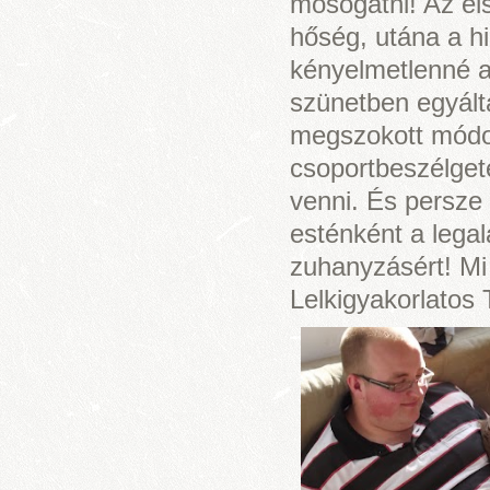
mosogatni! Az el
hőség, utána a hi
kényelmetlenné a 
szünetben egyál
megszokott módo
csoportbeszélgeté
venni. És persze
esténként a legal
zuhanyzásért! Mi 
Lelkigyakorlatos