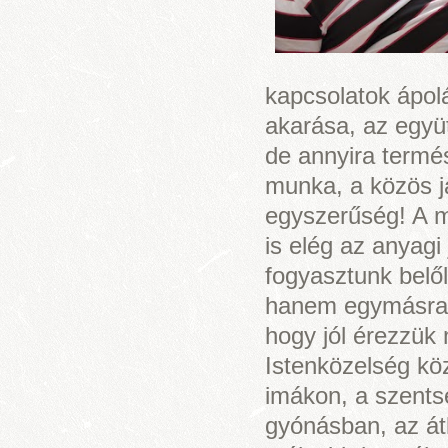
kapcsolatok ápol
akarása, az együ
de annyira termé
munka, a közös j
egyszerűség! A 
is elég az anyagi
fogyasztunk belől
hanem egymásra 
hogy jól érezzük 
Istenközelség kö
imákon, a szents
gyónásban, az át