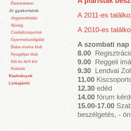
A piaristák besz
Életvédelem
Jó gyakorlatok
A 2011-es találkoz
Jegyesoktatás
Ifjúság
A 2010-es találkoz
Családcsoportok
Gyermekszolgálat
A szombati nap
Baba-mama klub
8.00
Regisztráci
Nyugdíjas klub
9.00
Reggeli imá
Női és férfi kör
Kottatár
9.30
Lendvai Zolt
Kiadványok
11.00
Kiscsoport
Linkajánló
12.30
edéd
14.00
fórum kérd
15.00-17.00
Szaba
beszélgetés, - ön