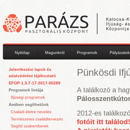
Ugrás a tartalomra
Nyitólap
Magunkról
Programok
Pályázatok
Jelentkezési lapok és
Pünkösdi Ifj
adatvédelmi tájékoztató
EFOP-1.3.7-17-2017-00289
A találkozó a h
Programok listája
Pálosszentkúto
Ifjúsági programok
Amiben segíthetünk
2012-es találkoz
Családi életre nevelés
Természetes családtervezés
fotóit itt találod
Segítő szakemberek