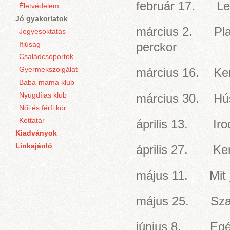
február 17. Lel
Életvédelem
Jó gyakorlatok
március 2. Plane
Jegyesoktatás
Ifjúság
perckor
Családcsoportok
Gyermekszolgálat
március 16. Ker
Baba-mama klub
Nyugdíjas klub
március 30. Hús
Női és férfi kör
Kottatár
április 13. Iro
Kiadványok
Linkajánló
április 27. Ker
május 11. Mit je
május 25. Szal
június 8. Egé