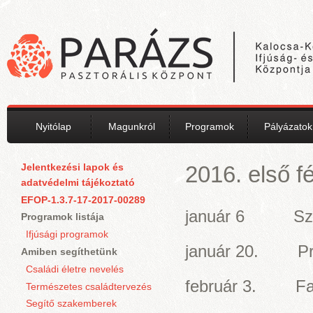
Ugrás a tartalomra
Nyitólap
Magunkról
Programok
Pályázatok
Jelentkezési lapok és
2016. első f
adatvédelmi tájékoztató
EFOP-1.3.7-17-2017-00289
január 6 Szính
Programok listája
Ifjúsági programok
január 20. Pr
Amiben segíthetünk
Családi életre nevelés
február 3. Fa
Természetes családtervezés
Segítő szakemberek